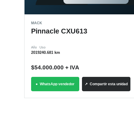
MACK
Pinnacle CXU613
Año
Uso
2019
240.681 km
$
54.000.000
+ IVA
WhatsApp vendedor
Compartir esta unidad