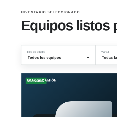
INVENTARIO SELECCIONADO
Equipos listos 
Tipo de equipo
Marca
TRACTOCAMIÓN
DISPONIBLE