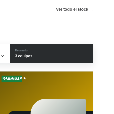
Ver todo el stock →
Resultado
3
equipo
s
MAQUINARIA
DISPONIBLE