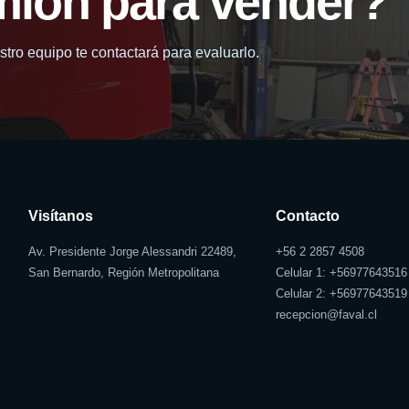
mión para vender?
tro equipo te contactará para evaluarlo.
Visítanos
Contacto
Av. Presidente Jorge Alessandri 22489,
+56 2 2857 4508
San Bernardo, Región Metropolitana
Celular 1: +
56977643516
Celular 2: +
56977643519
recepcion@faval.cl