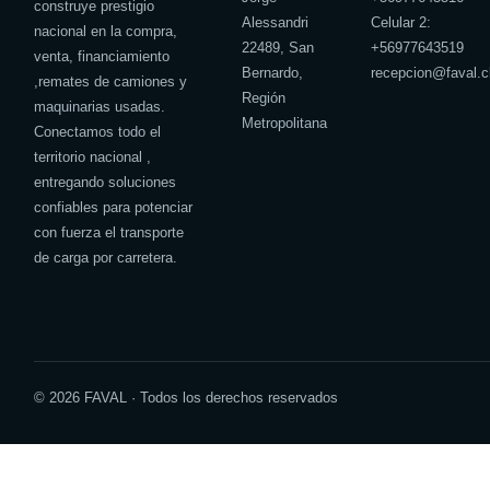
construye prestigio
Alessandri
Celular 2:
nacional en la compra,
22489, San
+
56977643519
venta, financiamiento
Bernardo,
recepcion@faval.c
,remates de camiones y
Región
maquinarias usadas.
Metropolitana
Conectamos todo el
territorio nacional ,
entregando soluciones
confiables para potenciar
con fuerza el transporte
de carga por carretera.
© 2026 FAVAL · Todos los derechos reservados