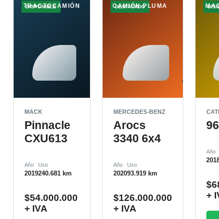
TRACTOCAMIÓN
CAMIÓN PLUMA
MA
DISPONIBLE
DESTACADO
DIS
MACK
MERCEDES-BENZ
CAT
Pinnacle
Arocs
9
CXU613
3340 6x4
Año
201
Año
Uso
Año
Uso
2019
240.681 km
2020
93.919 km
$
6
+ 
$
54.000.000
$
126.000.000
+ IVA
+ IVA