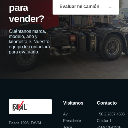
para
Evaluar mi camión
→
vender?
Cuéntanos marca,
modelo, año y
kilometraje. Nuestro
equipo te contactará
para evaluarlo.
Visítanos
Contacto
Av.
+56 2 2857 4508
Presidente
Celular 1:
Desde 1993, FAVAL
Jorge
+
56977643516