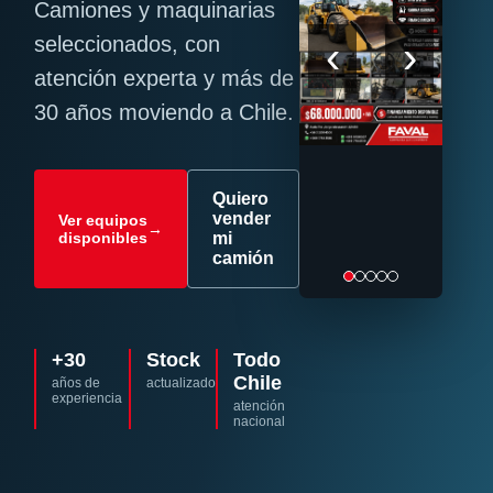
Camiones y maquinarias
‹
›
seleccionados, con
atención experta y más de
30 años moviendo a Chile.
Quiero
vender
Ver equipos
→
disponibles
mi
camión
+30
Stock
Todo
Chile
años de
actualizado
experiencia
atención
nacional