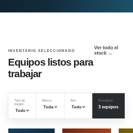
Ver todo el
INVENTARIO SELECCIONADO
stock →
Equipos listos para
trabajar
Tipo de
Marca
Año
Resultado
equipo
3
equipo
s