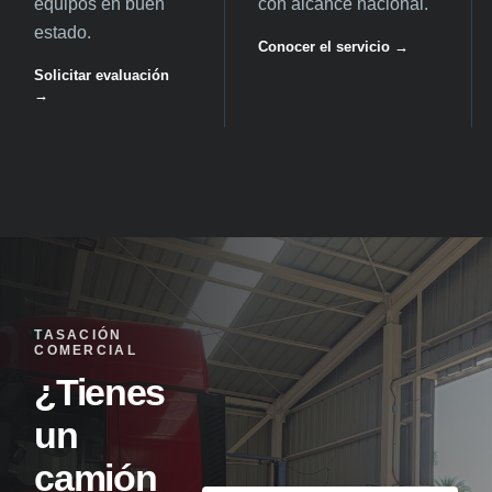
equipos en buen
con alcance nacional.
estado.
Conocer el servicio →
Solicitar evaluación
→
TASACIÓN
COMERCIAL
¿Tienes
un
camión