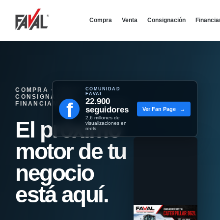
Compra
Venta
Consignación
Financi
COMPRA · VENTA ·
COMUNIDAD
FAVAL
CONSIGNACIÓN ·
22.900
f
FINANCIAMIENTO - REMATES
seguidores
Ver Fan Page
→
2,6 millones de
El próximo
visualizaciones en
reels
motor de tu
negocio
está aquí.