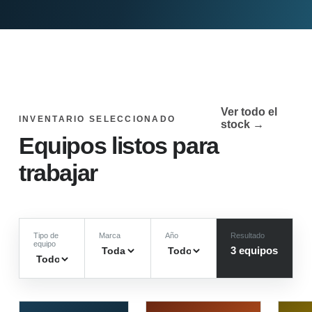
Ver todo el
INVENTARIO SELECCIONADO
stock →
Equipos listos para
trabajar
Tipo de
Marca
Año
Resultado
equipo
3
equipo
s