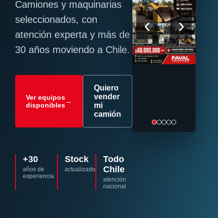
Camiones y maquinarias
‹
›
seleccionados, con
atención experta y más de
30 años moviendo a Chile.
Quiero
vender
Ver equipos
→
disponibles
mi
camión
+30
Stock
Todo
Chile
años de
actualizado
experiencia
atención
nacional