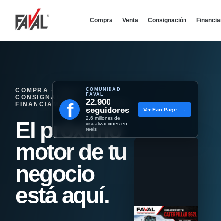
Compra
Venta
Consignación
Financi
COMPRA · VENTA ·
COMUNIDAD
FAVAL
CONSIGNACIÓN ·
22.900
f
FINANCIAMIENTO - REMATES
seguidores
Ver Fan Page
→
2,6 millones de
El próximo
visualizaciones en
reels
motor de tu
negocio
está aquí.