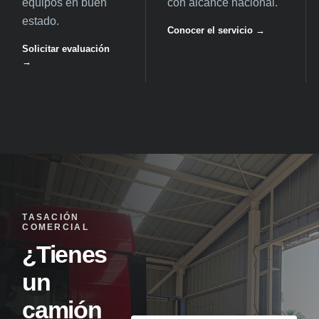
equipos en buen
con alcance nacional.
estado.
Conocer el servicio →
Solicitar evaluación
→
TASACIÓN
COMERCIAL
¿Tienes
un
camión