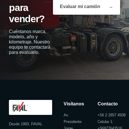
para
Evaluar mi camión
→
vender?
Cuéntanos marca,
modelo, año y
kilometraje. Nuestro
equipo te contactará
para evaluarlo.
Visítanos
Contacto
Av.
+56 2 2857 4508
Presidente
Celular 1:
Desde 1993, FAVAL
Jorge
+
56977643516