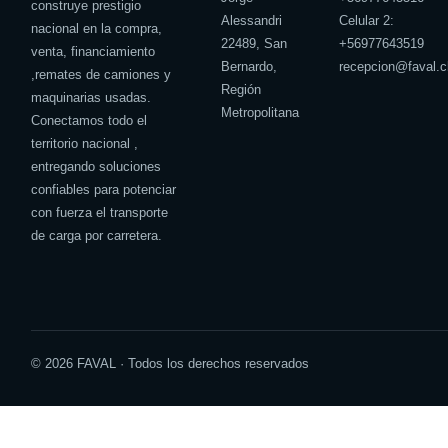
construye prestigio
Alessandri
Celular 2:
nacional en la compra,
22489, San
+
56977643519
venta, financiamiento
Bernardo,
recepcion@faval.c
,remates de camiones y
Región
maquinarias usadas.
Metropolitana
Conectamos todo el
territorio nacional ,
entregando soluciones
confiables para potenciar
con fuerza el transporte
de carga por carretera.
© 2026 FAVAL · Todos los derechos reservados