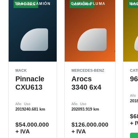
TRACTOCAMIÓN
CAMIÓN PLUMA
MA
DISPONIBLE
DESTACADO
DIS
MACK
MERCEDES-BENZ
CAT
Pinnacle
Arocs
9
CXU613
3340 6x4
Año
201
Año
Uso
Año
Uso
2019
240.681 km
2020
93.919 km
$
6
+ 
$
54.000.000
$
126.000.000
+ IVA
+ IVA