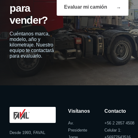
para
Evaluar mi camión
→
vender?
Cuéntanos marca,
modelo, año y
kilometraje. Nuestro
equipo te contactará
para evaluarlo.
Visítanos
Contacto
Av.
+56 2 2857 4508
Presidente
Celular 1:
Desde 1993, FAVAL
Jorge
+
56977643516