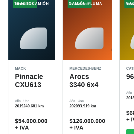
TRACTOCAMIÓN
CAMIÓN PLUMA
MA
DISPONIBLE
DESTACADO
DIS
MACK
MERCEDES-BENZ
CAT
Pinnacle
Arocs
9
CXU613
3340 6x4
Año
201
Año
Uso
Año
Uso
2019
240.681 km
2020
93.919 km
$
6
+ 
$
54.000.000
$
126.000.000
+ IVA
+ IVA