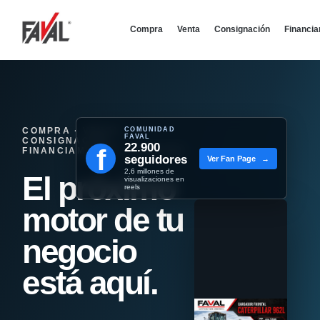
Compra
Venta
Consignación
Financi
COMPRA · VENTA ·
COMUNIDAD
FAVAL
CONSIGNACIÓN ·
22.900
f
FINANCIAMIENTO - REMATES
seguidores
Ver Fan Page
→
2,6 millones de
El próximo
visualizaciones en
reels
motor de tu
negocio
está aquí.