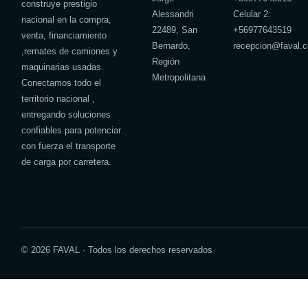
construye prestigio
Alessandri
Celular 2:
nacional en la compra,
22489, San
+
56977643519
venta, financiamiento
Bernardo,
recepcion@faval.c
,remates de camiones y
Región
maquinarias usadas.
Metropolitana
Conectamos todo el
territorio nacional ,
entregando soluciones
confiables para potenciar
con fuerza el transporte
de carga por carretera.
© 2026 FAVAL · Todos los derechos reservados