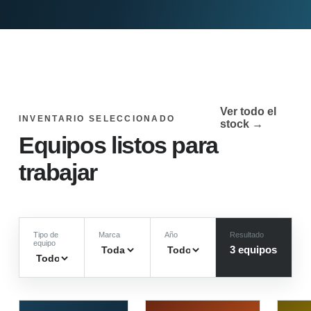
Ver todo el
INVENTARIO SELECCIONADO
stock →
Equipos listos para
trabajar
Tipo de
Marca
Año
Resultado
equipo
3
equipo
s