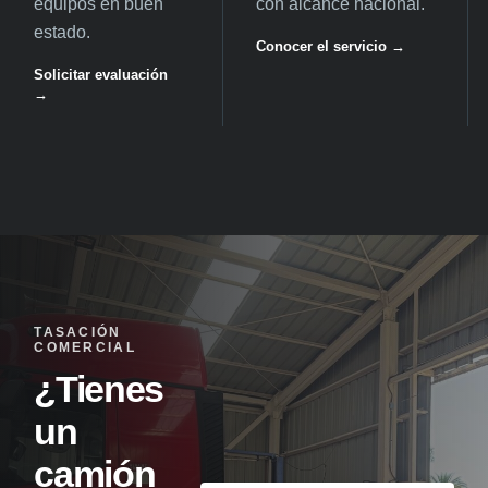
equipos en buen
con alcance nacional.
estado.
Conocer el servicio →
Solicitar evaluación
→
TASACIÓN
COMERCIAL
¿Tienes
un
camión