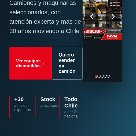
Camiones y maquinarias
‹
›
seleccionados, con
atención experta y más de
30 años moviendo a Chile.
Quiero
vender
Ver equipos
→
disponibles
mi
camión
+30
Stock
Todo
Chile
años de
actualizado
experiencia
atención
nacional