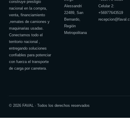
construye prestigio
Alessandri
Celular 2:
nacional en la compra,
22489, San
+
56977643519
venta, financiamiento
Bernardo,
recepcion@faval.c
,remates de camiones y
Región
maquinarias usadas.
Metropolitana
Conectamos todo el
territorio nacional ,
entregando soluciones
confiables para potenciar
con fuerza el transporte
de carga por carretera.
© 2026 FAVAL · Todos los derechos reservados