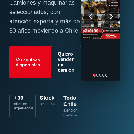
Camiones y maquinarias
‹
›
seleccionados, con
atención experta y más de
30 años moviendo a Chile.
Quiero
vender
Ver equipos
→
disponibles
mi
camión
+30
Stock
Todo
Chile
años de
actualizado
experiencia
atención
nacional