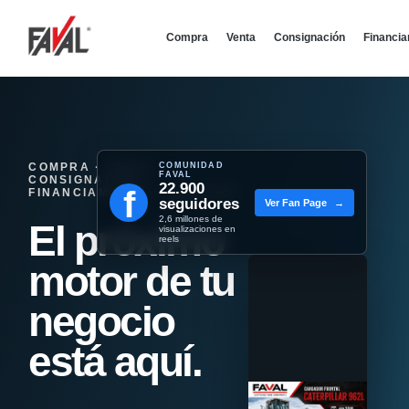
Compra
Venta
Consignación
Financi
COMPRA · VENTA ·
COMUNIDAD
FAVAL
CONSIGNACIÓN ·
22.900
f
FINANCIAMIENTO - REMATES
seguidores
Ver Fan Page
→
2,6 millones de
El próximo
visualizaciones en
reels
motor de tu
negocio
está aquí.