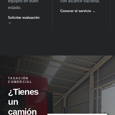
equipos en buen
con alcance nacional.
estado.
Conocer el servicio →
Solicitar evaluación
→
TASACIÓN
COMERCIAL
¿Tienes
un
camión