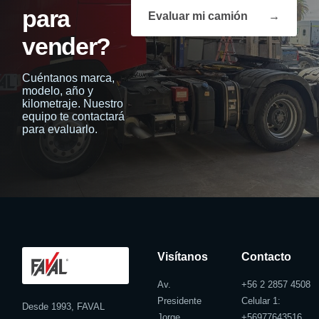
para
Evaluar mi camión
→
vender?
Cuéntanos marca,
modelo, año y
kilometraje. Nuestro
equipo te contactará
para evaluarlo.
Visítanos
Contacto
Av.
+56 2 2857 4508
Presidente
Celular 1:
Desde 1993, FAVAL
Jorge
+
56977643516