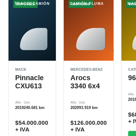
TRACTOCAMIÓN
CAMIÓN PLUMA
MA
DISPONIBLE
DESTACADO
DIS
MACK
MERCEDES-BENZ
CAT
Pinnacle
Arocs
9
CXU613
3340 6x4
Año
201
Año
Uso
Año
Uso
2019
240.681 km
2020
93.919 km
$
6
+ 
$
54.000.000
$
126.000.000
+ IVA
+ IVA