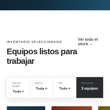
Ver todo el
INVENTARIO SELECCIONADO
stock →
Equipos listos para
trabajar
Tipo de
Marca
Año
Resultado
equipo
3
equipo
s