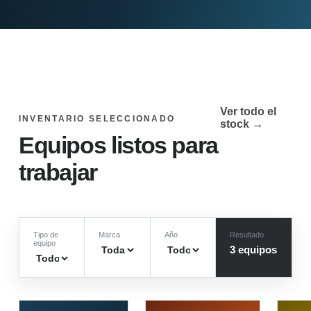
Ver todo el
INVENTARIO SELECCIONADO
stock →
Equipos listos para
trabajar
Tipo de
Marca
Año
Resultado
equipo
3
equipo
s