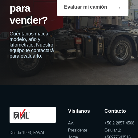
para
Evaluar mi camión
→
vender?
Cuéntanos marca,
modelo, año y
kilometraje. Nuestro
equipo te contactará
para evaluarlo.
Visítanos
Contacto
Av.
+56 2 2857 4508
Presidente
Celular 1:
Desde 1993, FAVAL
Jorge
+
56977643516