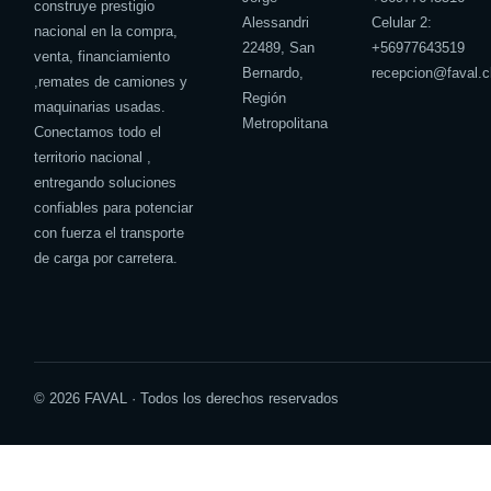
construye prestigio
Alessandri
Celular 2:
nacional en la compra,
22489, San
+
56977643519
venta, financiamiento
Bernardo,
recepcion@faval.c
,remates de camiones y
Región
maquinarias usadas.
Metropolitana
Conectamos todo el
territorio nacional ,
entregando soluciones
confiables para potenciar
con fuerza el transporte
de carga por carretera.
© 2026 FAVAL · Todos los derechos reservados