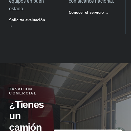
equipos en buen
con alcance nacional.
estado.
Conocer el servicio →
Solicitar evaluación
→
TASACIÓN
COMERCIAL
¿Tienes
un
camión