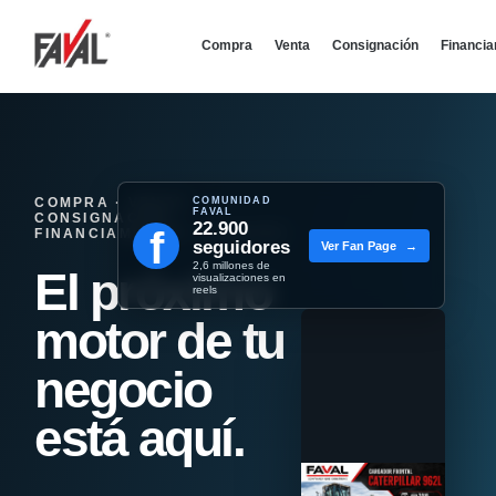
Compra
Venta
Consignación
Financi
COMPRA · VENTA ·
COMUNIDAD
FAVAL
CONSIGNACIÓN ·
22.900
f
FINANCIAMIENTO - REMATES
seguidores
Ver Fan Page
→
2,6 millones de
El próximo
visualizaciones en
reels
motor de tu
negocio
está aquí.