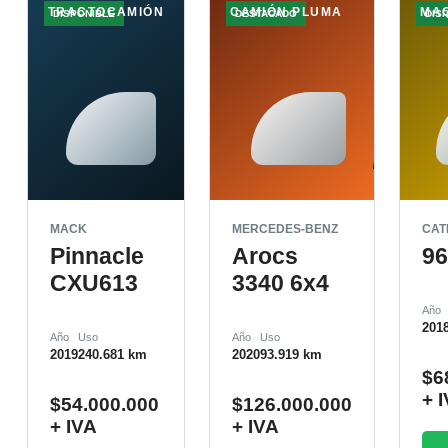
TRACTOCAMIÓN
CAMIÓN PLUMA
MA
DISPONIBLE
DESTACADO
DIS
MACK
MERCEDES-BENZ
CAT
Pinnacle
Arocs
9
CXU613
3340 6x4
Año
201
Año
Uso
Año
Uso
2019
240.681 km
2020
93.919 km
$
6
+ 
$
54.000.000
$
126.000.000
+ IVA
+ IVA