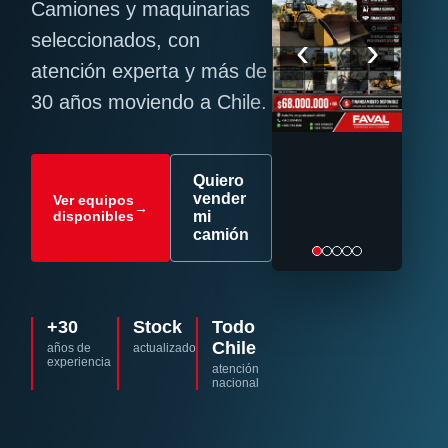
Camiones y maquinarias
‹
›
seleccionados, con
atención experta y más de
30 años moviendo a Chile.
Quiero
vender
Ver equipos
→
disponibles
mi
camión
+30
Stock
Todo
Chile
años de
actualizado
experiencia
atención
nacional