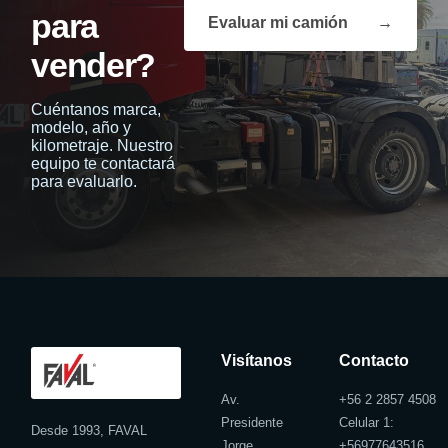
para
Evaluar mi camión
→
vender?
Cuéntanos marca,
modelo, año y
kilometraje. Nuestro
equipo te contactará
para evaluarlo.
Visítanos
Contacto
Av.
+56 2 2857 4508
Presidente
Celular 1:
Desde 1993, FAVAL
Jorge
+
56977643516