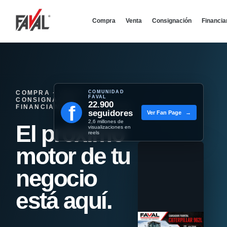
Compra
Venta
Consignación
Financi
COMPRA · VENTA ·
COMUNIDAD
FAVAL
CONSIGNACIÓN ·
22.900
f
FINANCIAMIENTO - REMATES
seguidores
Ver Fan Page
→
2,6 millones de
El próximo
visualizaciones en
reels
motor de tu
negocio
está aquí.