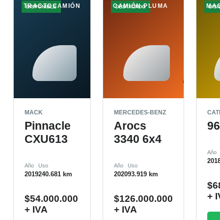
TRACTOCAMIÓN
CAMIÓN PLUMA
MA
DISPONIBLE
DESTACADO
DIS
MACK
MERCEDES-BENZ
CAT
Pinnacle
Arocs
9
CXU613
3340 6x4
Año
201
Año
Uso
Año
Uso
2019
240.681 km
2020
93.919 km
$
6
+ 
$
54.000.000
$
126.000.000
+ IVA
+ IVA