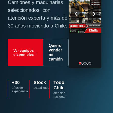
Camiones y maquinarias
‹
›
seleccionados, con
atención experta y más de
30 años moviendo a Chile.
Quiero
vender
Ver equipos
→
disponibles
mi
camión
+30
Stock
Todo
Chile
años de
actualizado
experiencia
atención
nacional