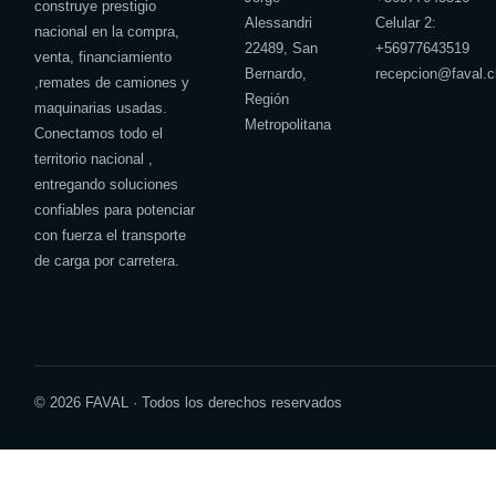
construye prestigio
Alessandri
Celular 2:
nacional en la compra,
22489, San
+
56977643519
venta, financiamiento
Bernardo,
recepcion@faval.c
,remates de camiones y
Región
maquinarias usadas.
Metropolitana
Conectamos todo el
territorio nacional ,
entregando soluciones
confiables para potenciar
con fuerza el transporte
de carga por carretera.
© 2026 FAVAL · Todos los derechos reservados