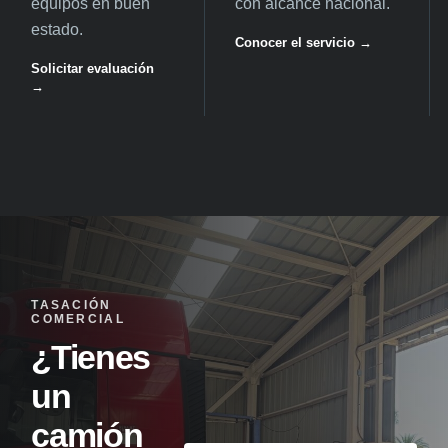
equipos en buen
con alcance nacional.
estado.
Conocer el servicio →
Solicitar evaluación
→
TASACIÓN
COMERCIAL
¿Tienes
un
camión