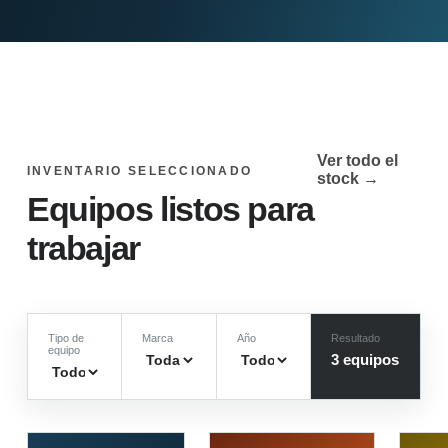
Ver todo el
INVENTARIO SELECCIONADO
stock →
Equipos listos para
trabajar
Tipo de
Marca
Año
Resultado
equipo
3
equipo
s