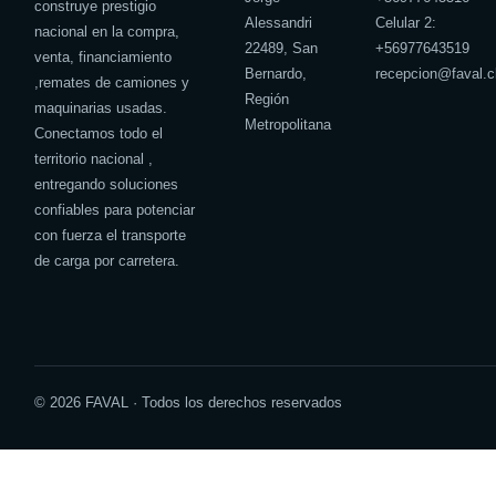
construye prestigio
Alessandri
Celular 2:
nacional en la compra,
22489, San
+
56977643519
venta, financiamiento
Bernardo,
recepcion@faval.c
,remates de camiones y
Región
maquinarias usadas.
Metropolitana
Conectamos todo el
territorio nacional ,
entregando soluciones
confiables para potenciar
con fuerza el transporte
de carga por carretera.
© 2026 FAVAL · Todos los derechos reservados