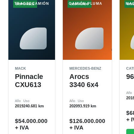
TRACTOCAMIÓN
CAMIÓN PLUMA
MA
DISPONIBLE
DESTACADO
DIS
MACK
MERCEDES-BENZ
CAT
Pinnacle
Arocs
9
CXU613
3340 6x4
Año
201
Año
Uso
Año
Uso
2019
240.681 km
2020
93.919 km
$
6
+ 
$
54.000.000
$
126.000.000
+ IVA
+ IVA