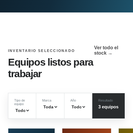
Ver todo el
INVENTARIO SELECCIONADO
stock →
Equipos listos para
trabajar
Tipo de
Marca
Año
Resultado
equipo
3
equipo
s