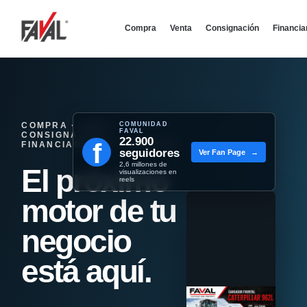
Compra
Venta
Consignación
Financi
COMPRA · VENTA ·
COMUNIDAD
FAVAL
CONSIGNACIÓN ·
22.900
f
FINANCIAMIENTO - REMATES
seguidores
Ver Fan Page
→
2,6 millones de
El próximo
visualizaciones en
reels
motor de tu
negocio
está aquí.