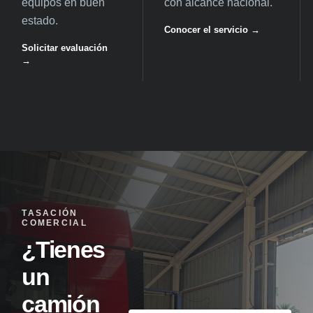
equipos en buen
con alcance nacional.
estado.
Conocer el servicio →
Solicitar evaluación
→
TASACIÓN
COMERCIAL
¿Tienes
un
camión