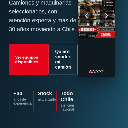
Camiones y maquinarias
‹
›
seleccionados, con
atención experta y más de
30 años moviendo a Chile.
Quiero
vender
Ver equipos
→
disponibles
mi
camión
+30
Stock
Todo
Chile
años de
actualizado
experiencia
atención
nacional