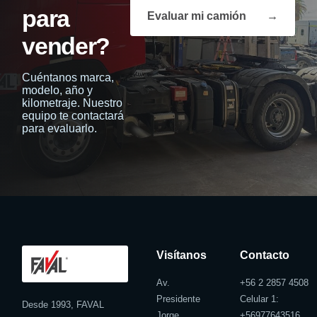
para
Evaluar mi camión
→
vender?
Cuéntanos marca,
modelo, año y
kilometraje. Nuestro
equipo te contactará
para evaluarlo.
Visítanos
Contacto
Av.
+56 2 2857 4508
Presidente
Celular 1:
Desde 1993, FAVAL
Jorge
+
56977643516