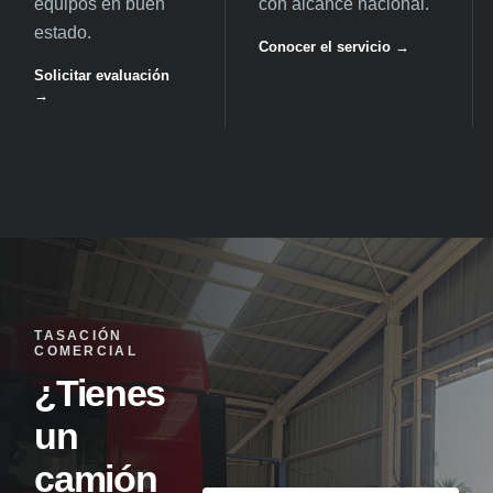
equipos en buen
con alcance nacional.
estado.
Conocer el servicio →
Solicitar evaluación
→
TASACIÓN
COMERCIAL
¿Tienes
un
camión