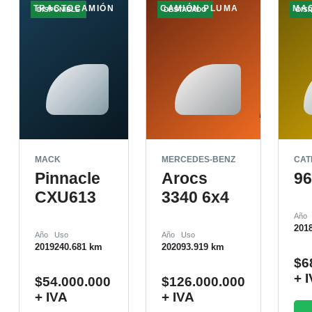
TRACTOCAMIÓN
CAMIÓN PLUMA
MA
DISPONIBLE
DESTACADO
DIS
MACK
MERCEDES-BENZ
CAT
Pinnacle
Arocs
9
CXU613
3340 6x4
Año
201
Año
Uso
Año
Uso
2019
240.681 km
2020
93.919 km
$
6
+ 
$
54.000.000
$
126.000.000
+ IVA
+ IVA