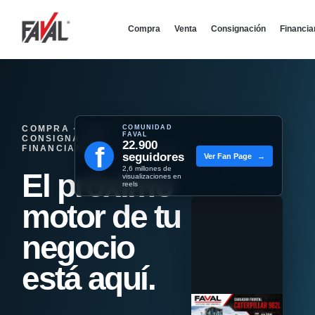
Compra
Venta
Consignación
Financi
COMPRA · VENTA ·
COMUNIDAD
FAVAL
CONSIGNACIÓN ·
22.900
f
FINANCIAMIENTO - REMATES
seguidores
Ver Fan Page
→
2,6 millones de
El próximo
visualizaciones en
reels
motor de tu
negocio
está aquí.