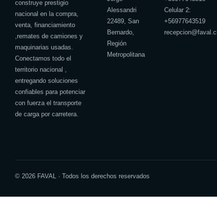
construye prestigio
Alessandri
Celular 2:
nacional en la compra,
22489, San
+
56977643519
venta, financiamiento
Bernardo,
recepcion@faval.c
,remates de camiones y
Región
maquinarias usadas.
Metropolitana
Conectamos todo el
territorio nacional ,
entregando soluciones
confiables para potenciar
con fuerza el transporte
de carga por carretera.
© 2026 FAVAL · Todos los derechos reservados