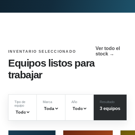
Ver todo el
INVENTARIO SELECCIONADO
stock →
Equipos listos para
trabajar
Tipo de
Marca
Año
Resultado
equipo
3
equipo
s