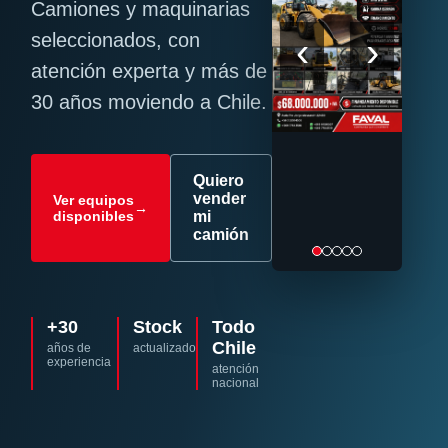
Camiones y maquinarias
‹
›
seleccionados, con
atención experta y más de
30 años moviendo a Chile.
Quiero
vender
Ver equipos
→
disponibles
mi
camión
+30
Stock
Todo
Chile
años de
actualizado
experiencia
atención
nacional