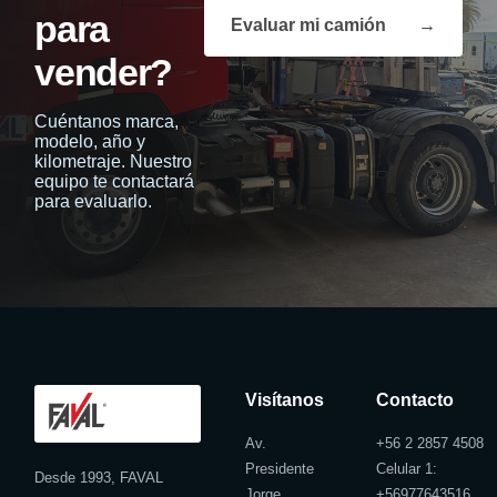
para
Evaluar mi camión
→
vender?
Cuéntanos marca,
modelo, año y
kilometraje. Nuestro
equipo te contactará
para evaluarlo.
Visítanos
Contacto
Av.
+56 2 2857 4508
Presidente
Celular 1:
Desde 1993, FAVAL
Jorge
+
56977643516