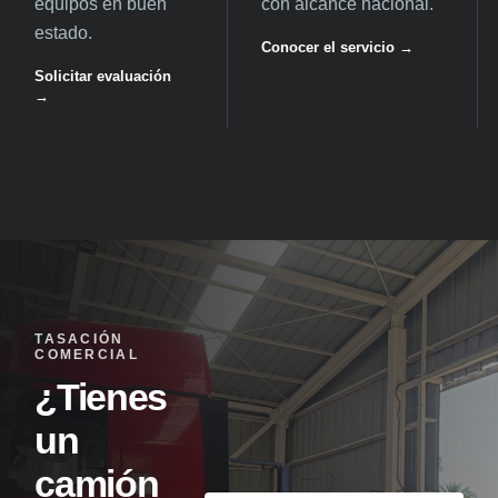
equipos en buen
con alcance nacional.
estado.
Conocer el servicio →
Solicitar evaluación
→
TASACIÓN
COMERCIAL
¿Tienes
un
camión