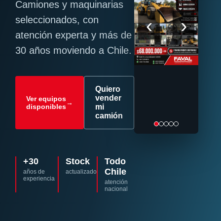
Camiones y maquinarias
‹
›
seleccionados, con
atención experta y más de
30 años moviendo a Chile.
Quiero
vender
Ver equipos
→
disponibles
mi
camión
+30
Stock
Todo
Chile
años de
actualizado
experiencia
atención
nacional