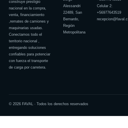
construye prestigio
Alessandri
Celular 2:
nacional en la compra,
22489, San
+
56977643519
venta, financiamiento
Bernardo,
recepcion@faval.c
,remates de camiones y
Región
maquinarias usadas.
Metropolitana
Conectamos todo el
territorio nacional ,
entregando soluciones
confiables para potenciar
con fuerza el transporte
de carga por carretera.
© 2026 FAVAL · Todos los derechos reservados