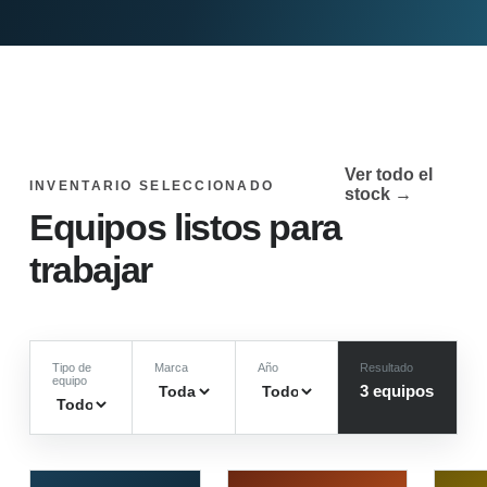
Ver todo el
INVENTARIO SELECCIONADO
stock →
Equipos listos para
trabajar
Tipo de
Marca
Año
Resultado
equipo
3
equipo
s