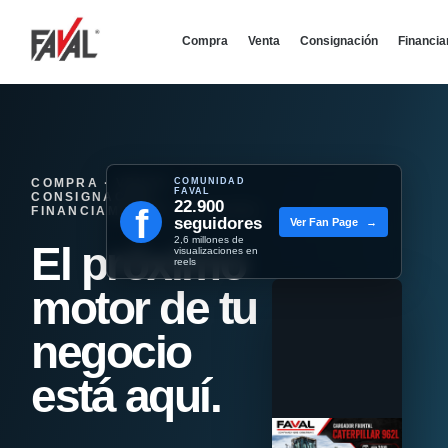
Compra
Venta
Consignación
Financi
COMPRA · VENTA ·
COMUNIDAD
FAVAL
CONSIGNACIÓN ·
22.900
f
FINANCIAMIENTO - REMATES
seguidores
Ver Fan Page
→
2,6 millones de
El próximo
visualizaciones en
reels
motor de tu
negocio
está aquí.