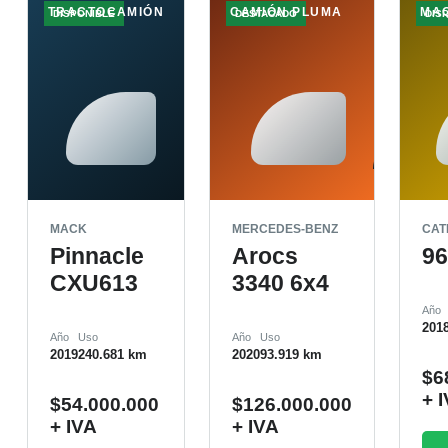
TRACTOCAMIÓN
CAMIÓN PLUMA
MA
DISPONIBLE
DESTACADO
DIS
MACK
MERCEDES-BENZ
CAT
Pinnacle
Arocs
9
CXU613
3340 6x4
Año
201
Año
Uso
Año
Uso
2019
240.681 km
2020
93.919 km
$
6
+ 
$
54.000.000
$
126.000.000
+ IVA
+ IVA