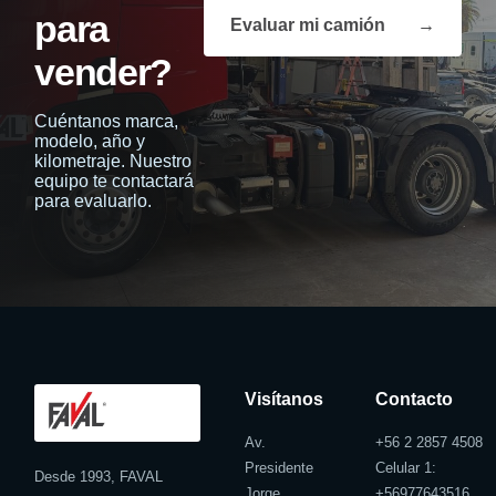
para
Evaluar mi camión
→
vender?
Cuéntanos marca,
modelo, año y
kilometraje. Nuestro
equipo te contactará
para evaluarlo.
Visítanos
Contacto
Av.
+56 2 2857 4508
Presidente
Celular 1:
Desde 1993, FAVAL
Jorge
+
56977643516