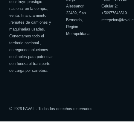
construye prestigio
Alessandri
Celular 2:
nacional en la compra,
22489, San
+
56977643519
venta, financiamiento
Bernardo,
recepcion@faval.c
,remates de camiones y
Región
maquinarias usadas.
Metropolitana
Conectamos todo el
territorio nacional ,
entregando soluciones
confiables para potenciar
con fuerza el transporte
de carga por carretera.
© 2026 FAVAL · Todos los derechos reservados