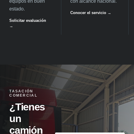
equipos en buen
con alcance nacional.
estado.
Conocer el servicio →
Solicitar evaluación
→
TASACIÓN
COMERCIAL
¿Tienes
un
camión