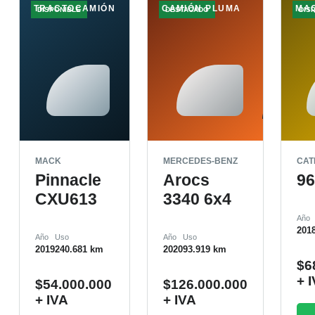
TRACTOCAMIÓN
CAMIÓN PLUMA
MA
DISPONIBLE
DESTACADO
DIS
MACK
MERCEDES-BENZ
CAT
Pinnacle
Arocs
9
CXU613
3340 6x4
Año
201
Año
Uso
Año
Uso
2019
240.681 km
2020
93.919 km
$
6
+ 
$
54.000.000
$
126.000.000
+ IVA
+ IVA