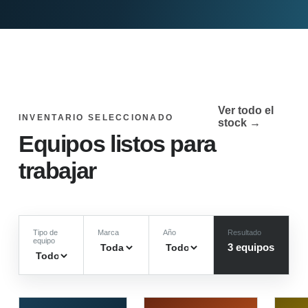
Ver todo el
INVENTARIO SELECCIONADO
stock →
Equipos listos para
trabajar
Tipo de
Marca
Año
Resultado
equipo
3
equipo
s