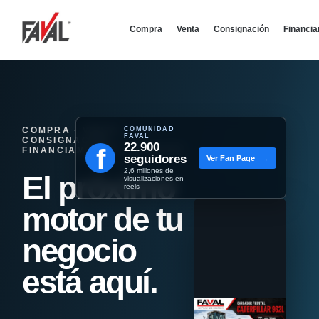
Compra
Venta
Consignación
Financi
COMPRA · VENTA ·
COMUNIDAD
FAVAL
CONSIGNACIÓN ·
22.900
f
FINANCIAMIENTO - REMATES
seguidores
Ver Fan Page
→
2,6 millones de
El próximo
visualizaciones en
reels
motor de tu
negocio
está aquí.