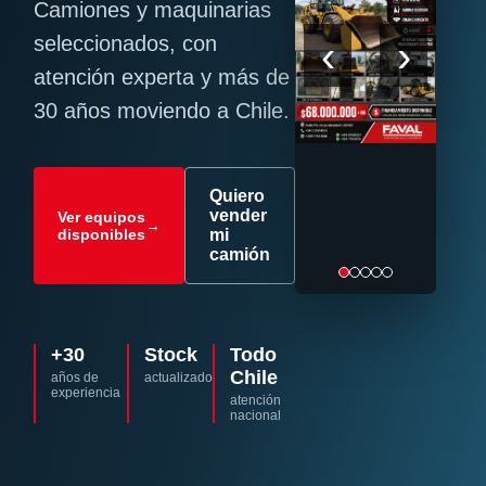
Camiones y maquinarias
‹
›
seleccionados, con
atención experta y más de
30 años moviendo a Chile.
Quiero
vender
Ver equipos
→
disponibles
mi
camión
+30
Stock
Todo
Chile
años de
actualizado
experiencia
atención
nacional