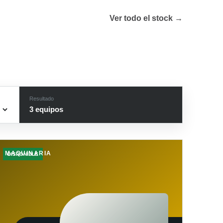
Ver todo el stock →
Resultado
3
equipo
s
MAQUINARIA
DISPONIBLE