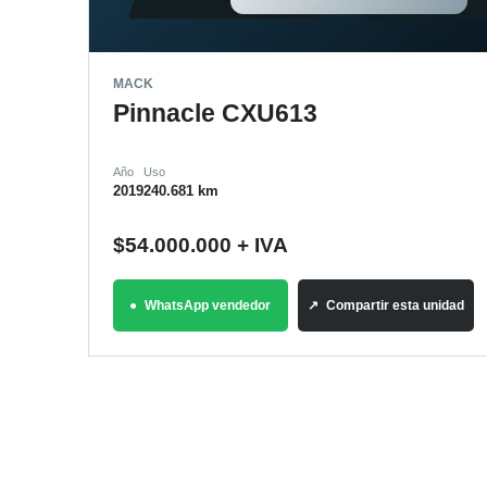
MACK
Pinnacle CXU613
Año
Uso
2019
240.681 km
$
54.000.000
+ IVA
WhatsApp vendedor
Compartir esta unidad