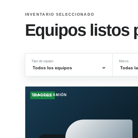
INVENTARIO SELECCIONADO
Equipos listos 
Tipo de equipo
Marca
TRACTOCAMIÓN
DISPONIBLE