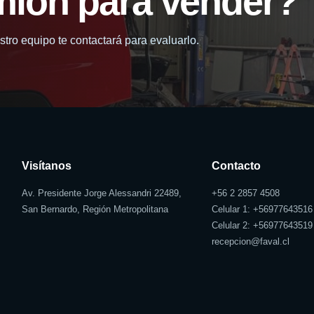
mión para vender?
tro equipo te contactará para evaluarlo.
Visítanos
Contacto
Av. Presidente Jorge Alessandri 22489,
+56 2 2857 4508
San Bernardo, Región Metropolitana
Celular 1: +
56977643516
Celular 2: +
56977643519
recepcion@faval.cl