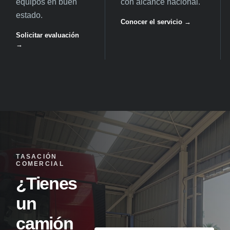
equipos en buen
con alcance nacional.
estado.
Conocer el servicio →
Solicitar evaluación
→
TASACIÓN
COMERCIAL
¿Tienes
un
camión