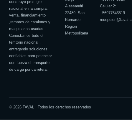
construye prestigio
Alessandri
Celular 2:
nacional en la compra,
22489, San
+
56977643519
venta, financiamiento
Bernardo,
recepcion@faval.c
,remates de camiones y
Región
maquinarias usadas.
Metropolitana
Conectamos todo el
territorio nacional ,
entregando soluciones
confiables para potenciar
con fuerza el transporte
de carga por carretera.
© 2026 FAVAL · Todos los derechos reservados