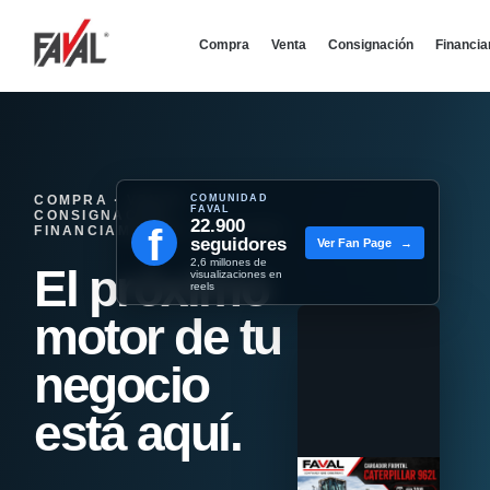
Compra
Venta
Consignación
Financi
COMPRA · VENTA ·
COMUNIDAD
FAVAL
CONSIGNACIÓN ·
22.900
f
FINANCIAMIENTO - REMATES
seguidores
Ver Fan Page
→
2,6 millones de
El próximo
visualizaciones en
reels
motor de tu
negocio
está aquí.