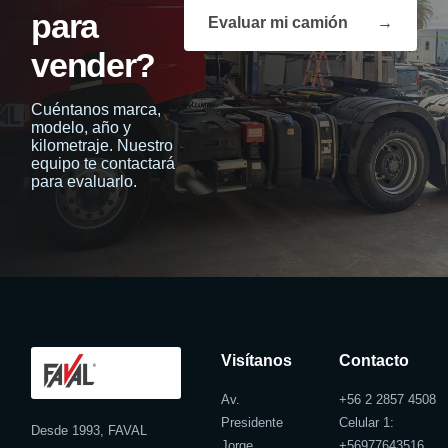
para
Evaluar mi camión
→
vender?
Cuéntanos marca,
modelo, año y
kilometraje. Nuestro
equipo te contactará
para evaluarlo.
Visítanos
Contacto
Av.
+56 2 2857 4508
Presidente
Celular 1:
Desde 1993, FAVAL
Jorge
+
56977643516