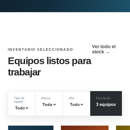
Ver todo el
INVENTARIO SELECCIONADO
stock →
Equipos listos para
trabajar
Tipo de
Marca
Año
Resultado
equipo
3
equipo
s