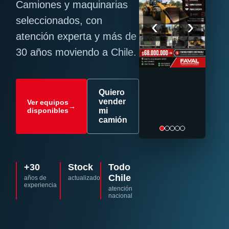
Camiones y maquinarias
‹
›
seleccionados, con
atención experta y más de
30 años moviendo a Chile.
Quiero
vender
Ver equipos
→
disponibles
mi
camión
+30
Stock
Todo
Chile
años de
actualizado
experiencia
atención
nacional