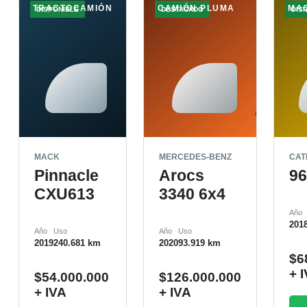
TRACTOCAMIÓN
CAMIÓN PLUMA
MA
DISPONIBLE
DESTACADO
DIS
MACK
MERCEDES-BENZ
CAT
Pinnacle
Arocs
9
CXU613
3340 6x4
Año
201
Año
Uso
Año
Uso
2019
240.681 km
2020
93.919 km
$
6
+ 
$
54.000.000
$
126.000.000
+ IVA
+ IVA