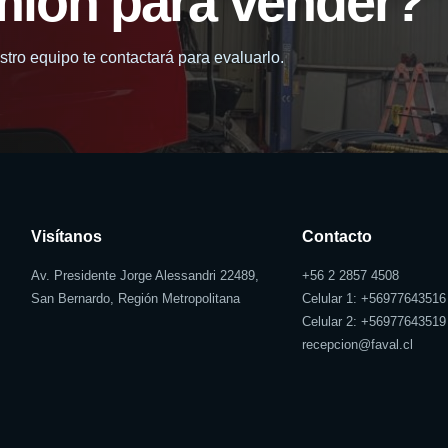
mión para vender?
tro equipo te contactará para evaluarlo.
Visítanos
Contacto
Av. Presidente Jorge Alessandri 22489,
+56 2 2857 4508
San Bernardo, Región Metropolitana
Celular 1: +
56977643516
Celular 2: +
56977643519
recepcion@faval.cl