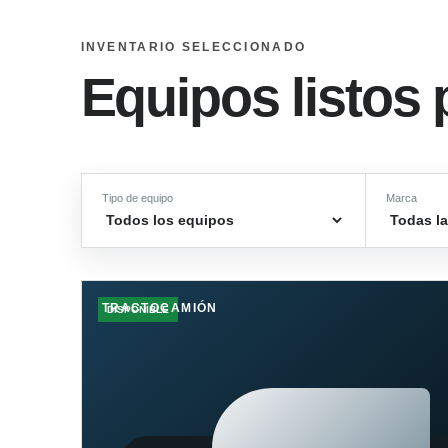
INVENTARIO SELECCIONADO
Equipos listos 
Tipo de equipo
Marca
TRACTOCAMIÓN
DISPONIBLE