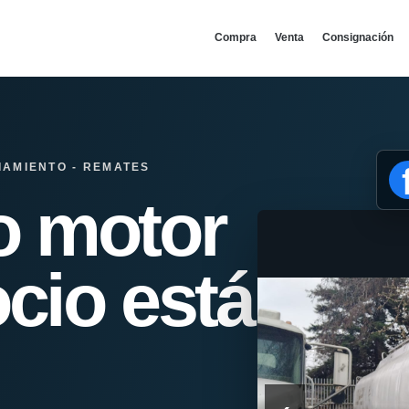
Compra
Venta
Consignación
IAMIENTO - REMATES
o motor
cio está