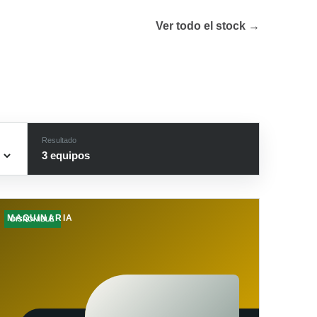
Ver todo el stock →
Resultado
3
equipo
s
MAQUINARIA
DISPONIBLE