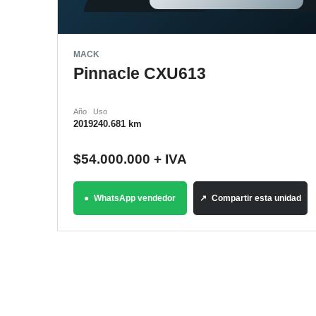
MACK
Pinnacle CXU613
Año
Uso
2019
240.681 km
$
54.000.000
+ IVA
WhatsApp vendedor
Compartir esta unidad