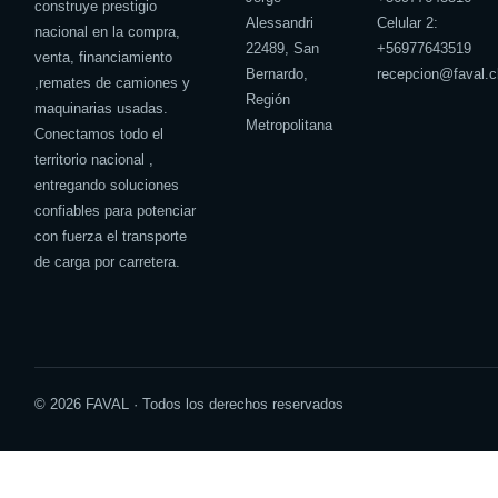
construye prestigio
Alessandri
Celular 2:
nacional en la compra,
22489, San
+
56977643519
venta, financiamiento
Bernardo,
recepcion@faval.c
,remates de camiones y
Región
maquinarias usadas.
Metropolitana
Conectamos todo el
territorio nacional ,
entregando soluciones
confiables para potenciar
con fuerza el transporte
de carga por carretera.
© 2026 FAVAL · Todos los derechos reservados