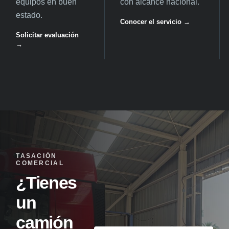
equipos en buen
con alcance nacional.
estado.
Conocer el servicio →
Solicitar evaluación
→
TASACIÓN
COMERCIAL
¿Tienes
un
camión