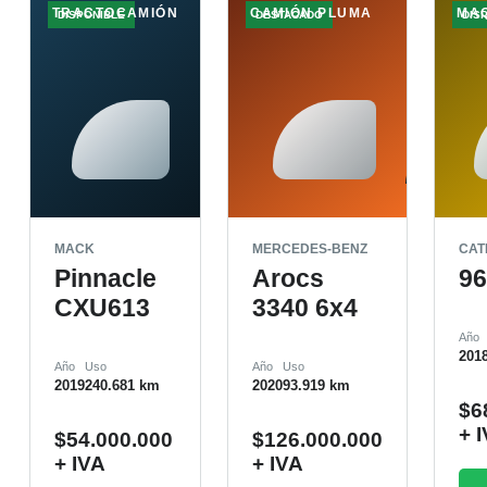
TRACTOCAMIÓN
CAMIÓN PLUMA
MA
DISPONIBLE
DESTACADO
DIS
MACK
MERCEDES-BENZ
CAT
Pinnacle
Arocs
9
CXU613
3340 6x4
Año
201
Año
Uso
Año
Uso
2019
240.681 km
2020
93.919 km
$
6
+ 
$
54.000.000
$
126.000.000
+ IVA
+ IVA