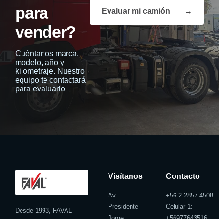
para
Evaluar mi camión
→
vender?
Cuéntanos marca,
modelo, año y
kilometraje. Nuestro
equipo te contactará
para evaluarlo.
Visítanos
Contacto
Av.
+56 2 2857 4508
Presidente
Celular 1:
Desde 1993, FAVAL
Jorge
+
56977643516