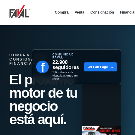
Compra
Venta
Consignación
Financi
COMPRA · VENTA ·
COMUNIDAD
FAVAL
CONSIGNACIÓN ·
22.900
f
FINANCIAMIENTO - REMATES
seguidores
Ver Fan Page
→
2,6 millones de
El próximo
visualizaciones en
reels
motor de tu
negocio
está aquí.