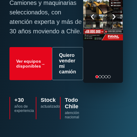
Camiones y maquinarias
‹
›
seleccionados, con
atención experta y más de
30 años moviendo a Chile.
Quiero
vender
Ver equipos
→
disponibles
mi
camión
+30
Stock
Todo
Chile
años de
actualizado
experiencia
atención
nacional