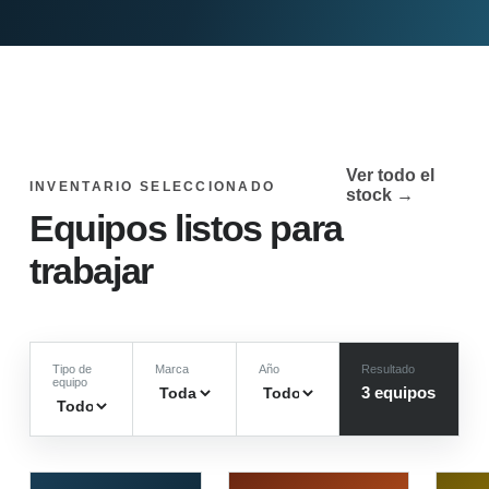
Ver todo el
INVENTARIO SELECCIONADO
stock →
Equipos listos para
trabajar
Tipo de
Marca
Año
Resultado
equipo
3
equipo
s