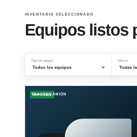
INVENTARIO SELECCIONADO
Equipos listos 
Tipo de equipo
Marca
TRACTOCAMIÓN
DISPONIBLE