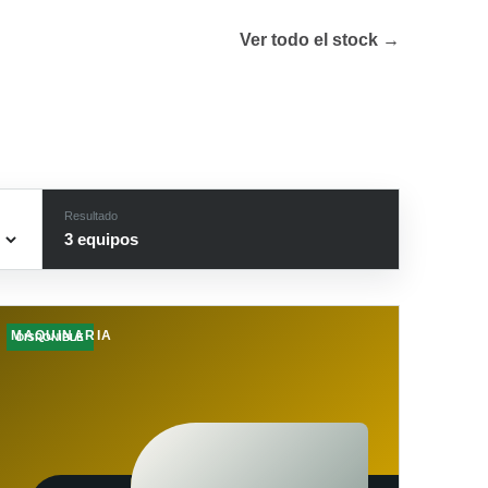
Ver todo el stock →
Resultado
3
equipo
s
MAQUINARIA
DISPONIBLE