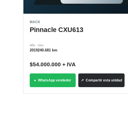
MACK
Pinnacle CXU613
Año
Uso
2019
240.681 km
$
54.000.000
+ IVA
WhatsApp vendedor
Compartir esta unidad