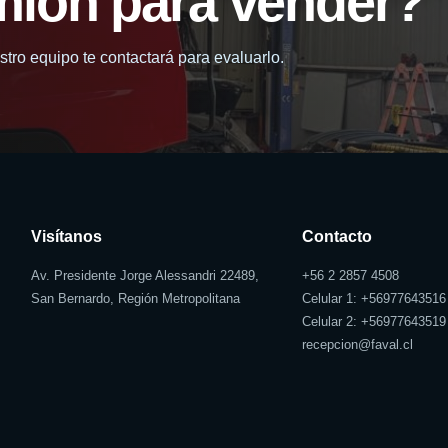
mión para vender?
tro equipo te contactará para evaluarlo.
Visítanos
Contacto
Av. Presidente Jorge Alessandri 22489,
+56 2 2857 4508
San Bernardo, Región Metropolitana
Celular 1: +
56977643516
Celular 2: +
56977643519
recepcion@faval.cl