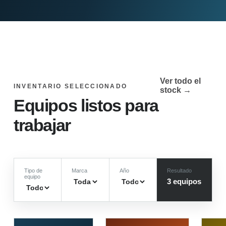
Ver todo el
INVENTARIO SELECCIONADO
stock →
Equipos listos para
trabajar
Tipo de
Marca
Año
Resultado
equipo
3
equipo
s