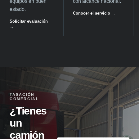
equipos en buen
con alcance nacional.
estado.
Conocer el servicio →
Solicitar evaluación
→
TASACIÓN
COMERCIAL
¿Tienes
un
camión