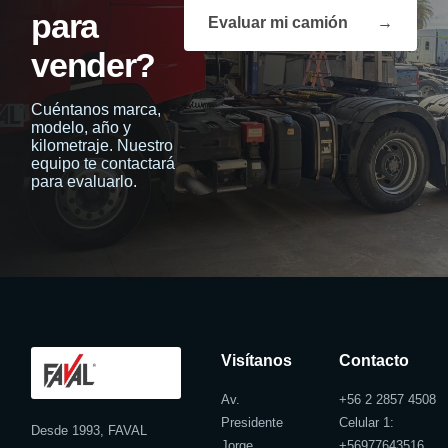
para
Evaluar mi camión
→
vender?
Cuéntanos marca,
modelo, año y
kilometraje. Nuestro
equipo te contactará
para evaluarlo.
Visítanos
Contacto
Av.
+56 2 2857 4508
Presidente
Celular 1:
Desde 1993, FAVAL
Jorge
+
56977643516