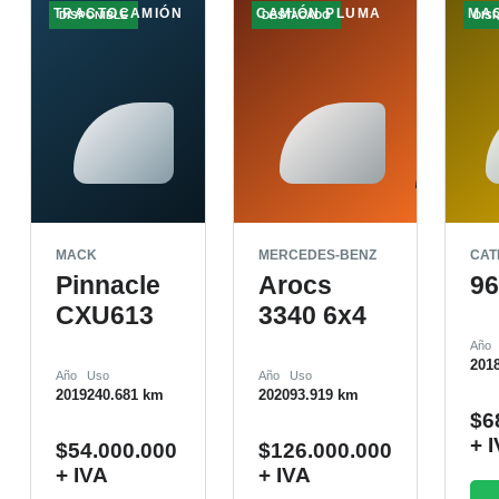
TRACTOCAMIÓN
CAMIÓN PLUMA
MA
DISPONIBLE
DESTACADO
DIS
MACK
MERCEDES-BENZ
CAT
Pinnacle
Arocs
9
CXU613
3340 6x4
Año
201
Año
Uso
Año
Uso
2019
240.681 km
2020
93.919 km
$
6
+ 
$
54.000.000
$
126.000.000
+ IVA
+ IVA