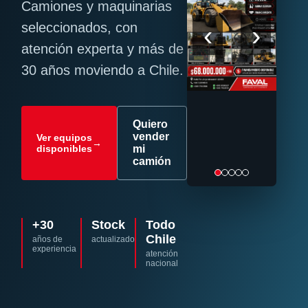
Camiones y maquinarias
‹
›
seleccionados, con
atención experta y más de
30 años moviendo a Chile.
Quiero
vender
Ver equipos
→
disponibles
mi
camión
+30
Stock
Todo
Chile
años de
actualizado
experiencia
atención
nacional