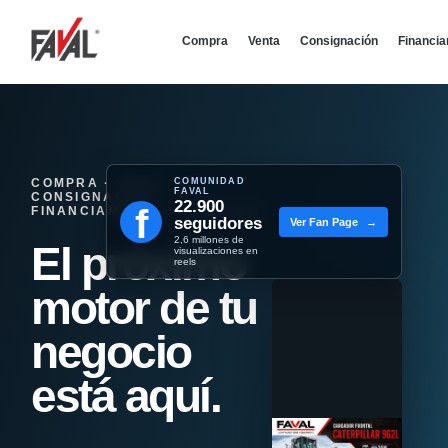
Compra
Venta
Consignación
Financi
COMPRA · VENTA ·
COMUNIDAD
FAVAL
CONSIGNACIÓN ·
22.900
f
FINANCIAMIENTO - REMATES
seguidores
Ver Fan Page
→
2,6 millones de
El próximo
visualizaciones en
reels
motor de tu
negocio
está aquí.