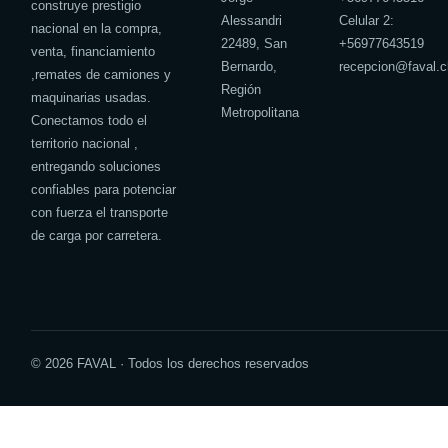
construye prestigio
Alessandri
Celular 2:
nacional en la compra,
22489, San
+
56977643519
venta, financiamiento
Bernardo,
recepcion@faval.c
,remates de camiones y
Región
maquinarias usadas.
Metropolitana
Conectamos todo el
territorio nacional ,
entregando soluciones
confiables para potenciar
con fuerza el transporte
de carga por carretera.
© 2026 FAVAL · Todos los derechos reservados