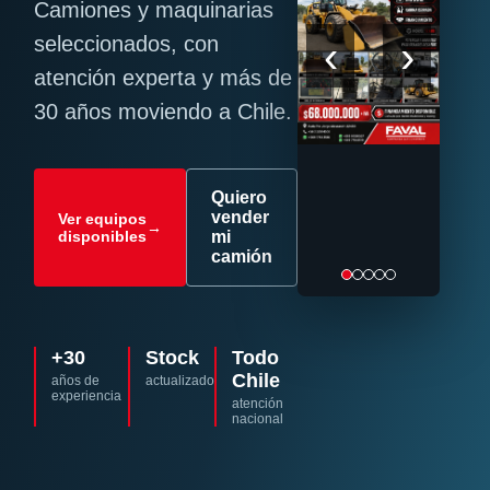
Camiones y maquinarias
‹
›
seleccionados, con
atención experta y más de
30 años moviendo a Chile.
Quiero
vender
Ver equipos
→
disponibles
mi
camión
+30
Stock
Todo
Chile
años de
actualizado
experiencia
atención
nacional