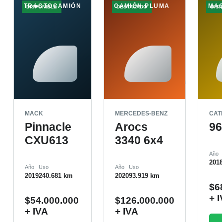
TRACTOCAMIÓN
CAMIÓN PLUMA
MA
DISPONIBLE
DESTACADO
DIS
MACK
MERCEDES-BENZ
CAT
Pinnacle
Arocs
9
CXU613
3340 6x4
Año
201
Año
Uso
Año
Uso
2019
240.681 km
2020
93.919 km
$
6
+ 
$
54.000.000
$
126.000.000
+ IVA
+ IVA