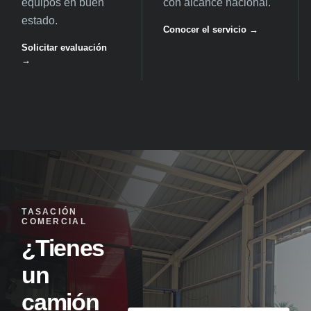
equipos en buen
con alcance nacional.
estado.
Conocer el servicio →
Solicitar evaluación
→
TASACIÓN
COMERCIAL
¿Tienes
un
camión