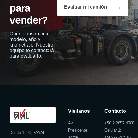
para
Evaluar mi camión
→
vender?
Cuéntanos marca,
modelo, año y
kilometraje. Nuestro
equipo te contactará
para evaluarlo.
Visítanos
Contacto
Av.
+56 2 2857 4508
Presidente
Celular 1:
Desde 1993, FAVAL
Jorge
+
56977643516