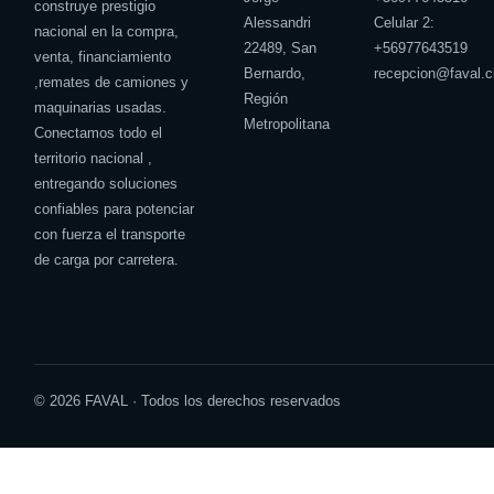
construye prestigio
Alessandri
Celular 2:
nacional en la compra,
22489, San
+
56977643519
venta, financiamiento
Bernardo,
recepcion@faval.c
,remates de camiones y
Región
maquinarias usadas.
Metropolitana
Conectamos todo el
territorio nacional ,
entregando soluciones
confiables para potenciar
con fuerza el transporte
de carga por carretera.
© 2026 FAVAL · Todos los derechos reservados