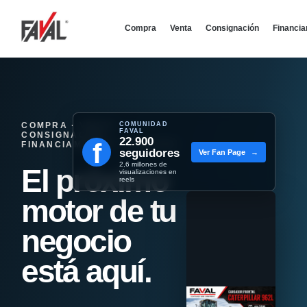
Compra
Venta
Consignación
Financi
COMPRA · VENTA ·
COMUNIDAD
FAVAL
CONSIGNACIÓN ·
22.900
f
FINANCIAMIENTO - REMATES
seguidores
Ver Fan Page
→
2,6 millones de
El próximo
visualizaciones en
reels
motor de tu
negocio
está aquí.