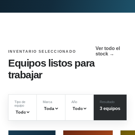
Ver todo el
INVENTARIO SELECCIONADO
stock →
Equipos listos para
trabajar
Tipo de
Marca
Año
Resultado
equipo
3
equipo
s